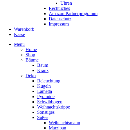
Uhren
Rechtliches
Amazon Partnerprogramm
Datenschutz
Impressum
Warenkorb
Kasse
Menü
Home
Shop
Bäume
Baum
Kranz
Deko
Beleuchtung
Kugeln
Lametta
Pyramide
Schwibbogen
Weihnachtskrippe
Sonstiges
Süßes
Weihnachtsmann
Marzipan