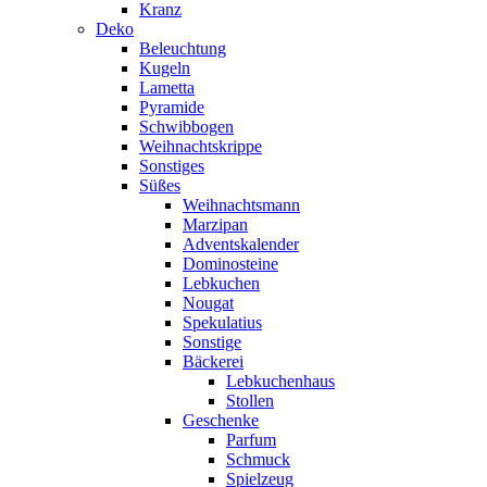
Kranz
Deko
Beleuchtung
Kugeln
Lametta
Pyramide
Schwibbogen
Weihnachtskrippe
Sonstiges
Süßes
Weihnachtsmann
Marzipan
Adventskalender
Dominosteine
Lebkuchen
Nougat
Spekulatius
Sonstige
Bäckerei
Lebkuchenhaus
Stollen
Geschenke
Parfum
Schmuck
Spielzeug