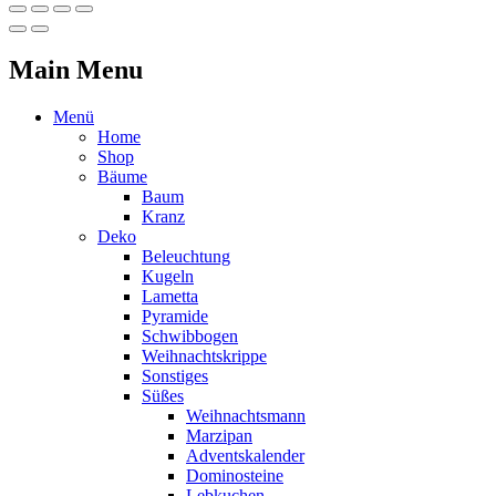
Main Menu
Menü
Home
Shop
Bäume
Baum
Kranz
Deko
Beleuchtung
Kugeln
Lametta
Pyramide
Schwibbogen
Weihnachtskrippe
Sonstiges
Süßes
Weihnachtsmann
Marzipan
Adventskalender
Dominosteine
Lebkuchen